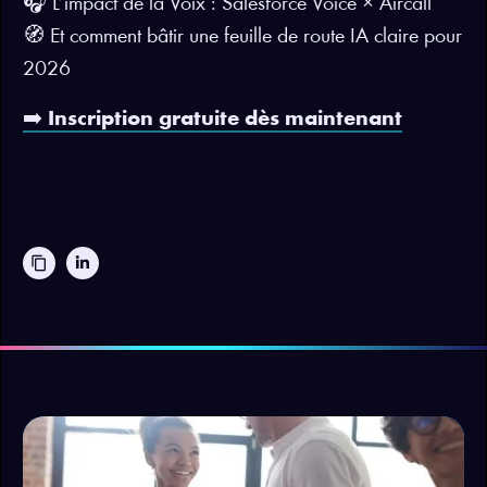
🎧 L’impact de la Voix : Salesforce Voice × Aircall
🧭 Et comment bâtir une feuille de route IA claire pour
2026
➡️
Inscription gratuite dès maintenant
content_copy