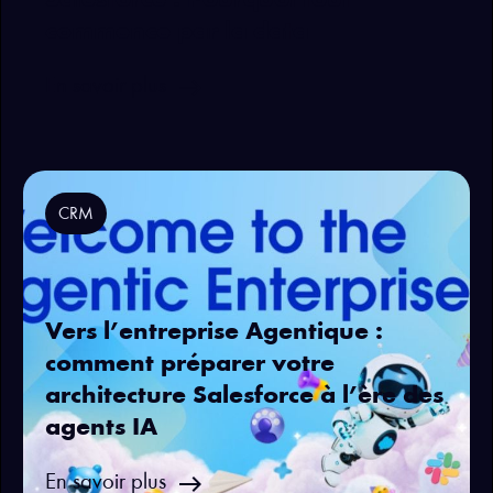
Salesforce : Pourquoi tout
commence par la data
east
En savoir plus
CRM
Vers l’entreprise Agentique :
comment préparer votre
architecture Salesforce à l’ère des
agents IA
east
En savoir plus